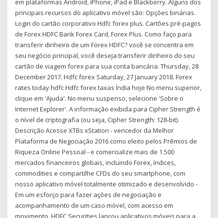
em plataformas Android, iPhone, iPad e Blackberry. Alguns dos
principais recursos do aplicativo móvel são: Opções binárias.
Login do cartão corporativo Hdfc forex plus. Cartões pré-pagos
de Forex HDFC Bank Forex Card, Forex Plus. Como faço para
transferir dinheiro de um Forex HDFC? você se concentra em
seu negócio principal, você deseja transferir dinheiro do seu
cartão de viagem forex para sua conta bancária. Thursday, 28
December 2017. Hdfc forex Saturday, 27 January 2018. Forex
rates today hdfc Hdfc forex taxas Índia hoje No menu superior,
clique em 'Ajuda'. No menu suspenso, selecione 'Sobre o
Internet Explorer'. A informação exibida para Cipher Strength é
o nível de criptografia (ou seja, Cipher Strength: 128-bit).
Descrição Acesse XTBs xStation - vencedor da Melhor
Plataforma de Negociação 2016 como eleito pelos Prêmios de
Riqueza Online Pessoal - e comercialize mais de 1.500
mercados financeiros globais, incluindo Forex, índices,
commodities e compartilhe CFDs do seu smartphone, com
nosso aplicativo móvel totalmente otimizado e desenvolvido -
Em um esforço para fazer ações de negociação e
acompanhamento de um caso móvel, com acesso em
movimento, HDFC Securities lançou aplicativos móveis para a