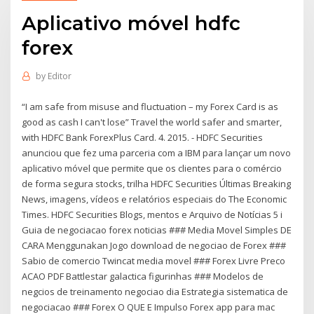
Aplicativo móvel hdfc
forex
by
Editor
“I am safe from misuse and fluctuation – my Forex Card is as
good as cash I can't lose” Travel the world safer and smarter,
with HDFC Bank ForexPlus Card. 4. 2015. - HDFC Securities
anunciou que fez uma parceria com a IBM para lançar um novo
aplicativo móvel que permite que os clientes para o comércio
de forma segura stocks, trilha HDFC Securities Últimas Breaking
News, imagens, vídeos e relatórios especiais do The Economic
Times. HDFC Securities Blogs, mentos e Arquivo de Notícias 5 і
Guia de negociacao forex noticias ### Media Movel Simples DE
CARA Menggunakan Jogo download de negociao de Forex ###
Sabio de comercio Twincat media movel ### Forex Livre Preco
ACAO PDF Battlestar galactica figurinhas ### Modelos de
negcios de treinamento negociao dia Estrategia sistematica de
negociacao ### Forex O QUE E Impulso Forex app para mac